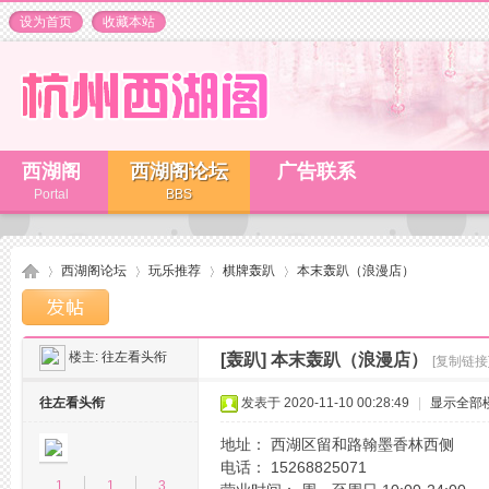
设为首页
收藏本站
西湖阁
西湖阁论坛
广告联系
Portal
BBS
西湖阁论坛
玩乐推荐
棋牌轰趴
本末轰趴（浪漫店）
楼主:
往左看头衔
[轰趴]
本末轰趴（浪漫店）
[复制链接
杭
»
›
›
›
往左看头衔
发表于 2020-11-10 00:28:49
|
显示全部
地址： 西湖区留和路翰墨香林西侧
电话： 15268825071
1
1
3