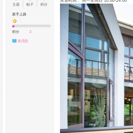
营业时间： 周一至周日 10:00-24:00
主题
帖子
积分
新手上路
州
积分
3
发消息
桑