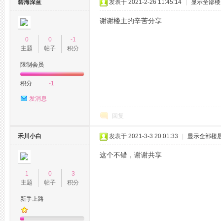
碧海深蓝
发表于 2021-2-26 11:45:14
|
显示全部楼
谢谢楼主的辛苦分享
州
0
0
-1
主题
帖子
积分
限制会员
积分
-1
发消息
回复
夜
禾川小白
发表于 2021-3-3 20:01:33
|
显示全部楼
这个不错，谢谢共享
1
0
3
主题
帖子
积分
新手上路
生