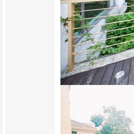
拿
网,
杭