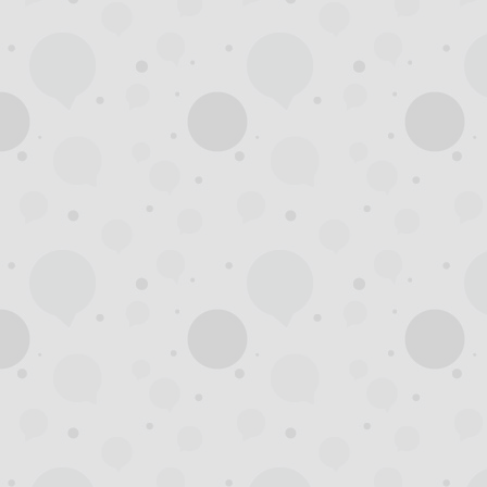
州
夜
生