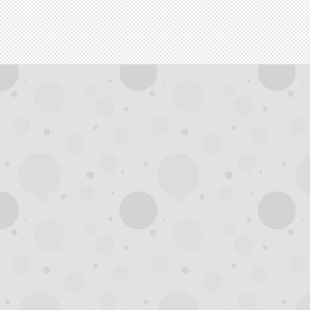
拿
网,
杭