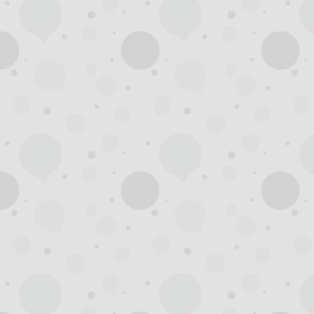
州
龙
凤