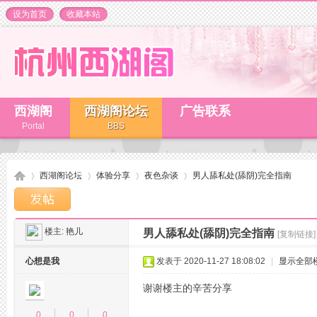
设为首页
收藏本站
西湖阁
西湖阁论坛
广告联系
Portal
BBS
西湖阁论坛
体验分享
夜色杂谈
男人舔私处(舔阴)完全指南
楼主:
艳儿
男人舔私处(舔阴)完全指南
[复制链接]
杭
»
›
›
›
心想是我
发表于 2020-11-27 18:08:02
|
显示全部
谢谢楼主的辛苦分享
0
0
0