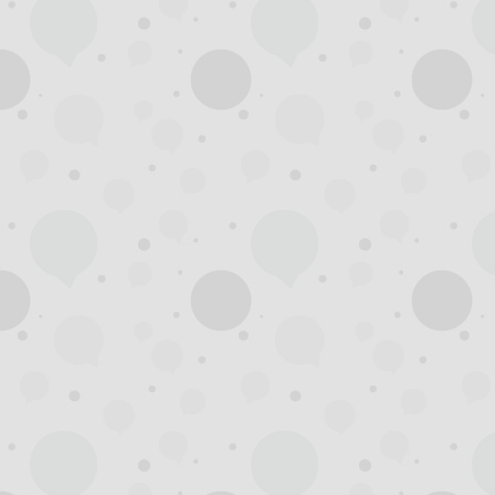
州
龙
凤