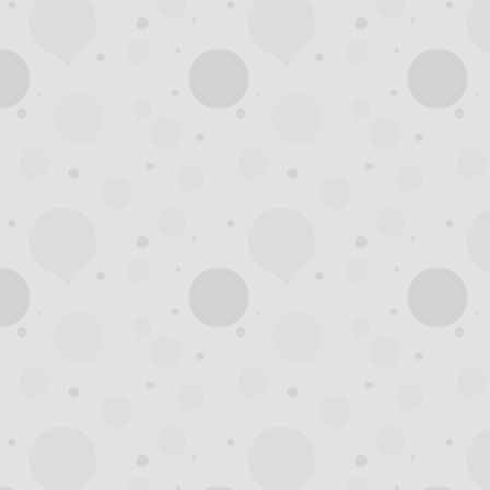
州
龙
凤