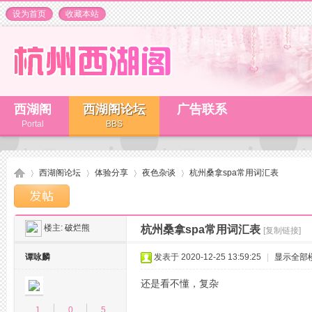
设为首页
收藏本站
西湖阁
西湖阁论坛
广告联系
Portal
BBS
西湖阁论坛
体验分享
夜色杂谈
杭州桑拿spa常用词汇表
楼主:
破烂熊
杭州桑拿spa常用词汇表
[复制链接]
杭
»
›
›
›
谭咏麟
发表于 2020-12-25 13:59:25
|
显示全部
还是看不懂，复杂
1
0
5