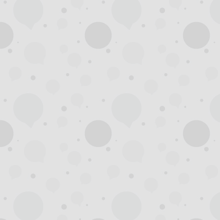
州
龙
凤