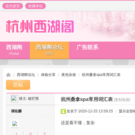
设为首页
收藏本站
西湖阁
西湖阁论坛
广告联系
Portal
BBS
西湖阁论坛
体验分享
夜色杂谈
杭州桑拿spa常用词汇表
楼主:
破烂熊
杭州桑拿spa常用词汇表
[复制链接]
杭
»
›
›
›
谭咏麟
发表于 2020-12-25 13:59:25
|
显示全部
还是看不懂，复杂
1
0
5