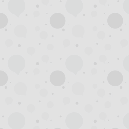
州
龙
凤