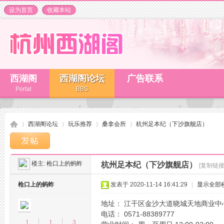
设为首页
收藏本站
西湖阁
西湖阁论坛
广告联系
Portal
BBS
西湖阁论坛
玩乐推荐
桑拿会所
杭州足本纪（下沙旗舰店）
楼主:
枪口上的蚂蚱
杭州足本纪（下沙旗舰店）
[复制链接
杭
»
›
›
›
枪口上的蚂蚱
发表于 2020-11-14 16:41:29
|
显示全部
地址： 江干区金沙大道晓城天地商业中
电话： 0571-88389777
1
1
3