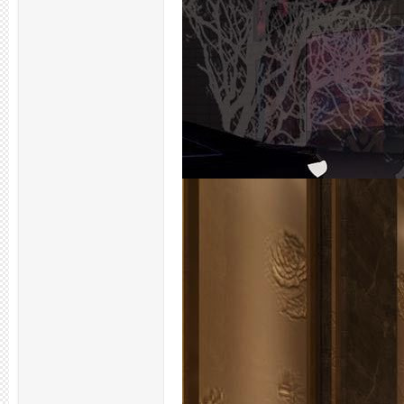
拿
网,
杭