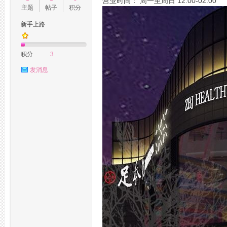
营业时间： 周一至周日 12:00-02:00
主题
帖子
积分
新手上路
州
积分
3
发消息
桑