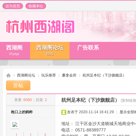
设为首页
收藏本站
西湖阁
西湖阁论坛
广告联系
Portal
BBS
西湖阁论坛
玩乐推荐
桑拿会所
杭州足本纪（下沙旗舰店）
杭州足本纪（下沙旗舰店）
查看:
6080
|
回复:
2
[复制链接
杭
»
›
›
›
枪口上的蚂蚱
发表于 2020-11-14 16:41:29
|
显示全部
地址： 江干区金沙大道晓城天地商业中
电话： 0571-88389777
1
1
3