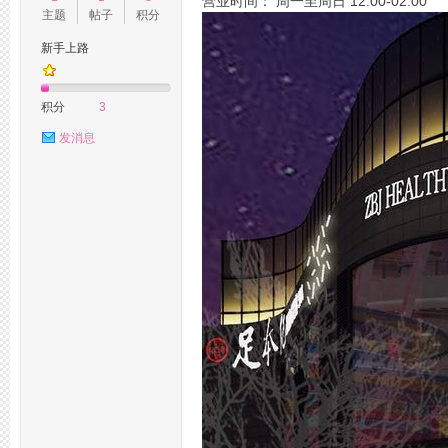
营业时间： 周一至周日 12:00-02:00
主题
帖子
积分
新手上路
州
积分
3
发消息
桑