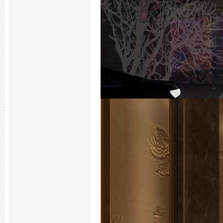
拿
网,
杭