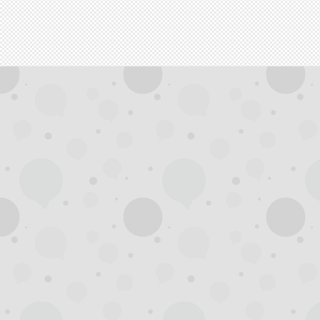
拿
网,
杭