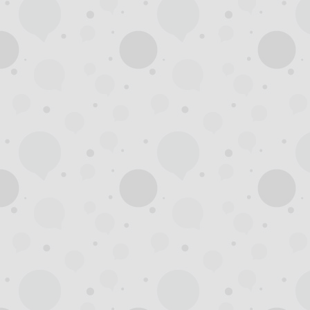
州
龙
凤