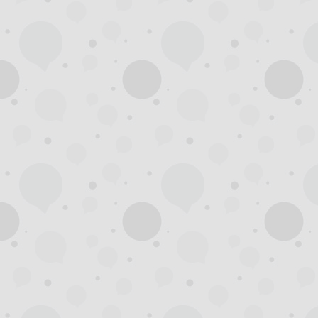
州
夜
生