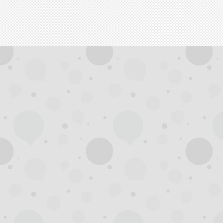
拿
网,
杭