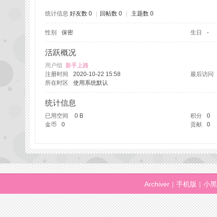
统计信息
好友数 0
|
回帖数 0
|
主题数 0
性别
保密
生日
-
州
活跃概况
用户组
新手上路
注册时间
2020-10-22 15:58
最后访问
所在时区
使用系统默认
统计信息
已用空间
0 B
积分
0
金币
0
贡献
0
桑
Archiver
|
手机版
|
小黑