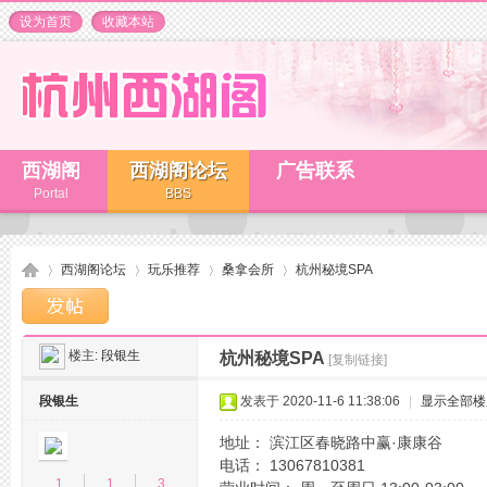
设为首页
收藏本站
西湖阁
西湖阁论坛
广告联系
Portal
BBS
西湖阁论坛
玩乐推荐
桑拿会所
杭州秘境SPA
楼主:
段银生
杭州秘境SPA
[复制链接]
杭
»
›
›
›
段银生
发表于 2020-11-6 11:38:06
|
显示全部楼
地址： 滨江区春晓路中赢·康康谷
电话： 13067810381
1
1
3