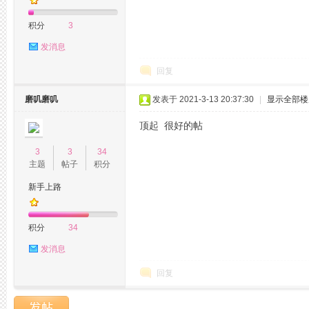
积分
3
发消息
回复
磨叽磨叽
发表于 2021-3-13 20:37:30
|
显示全部楼
顶起 很好的帖
州
3
3
34
主题
帖子
积分
新手上路
积分
34
发消息
夜
回复