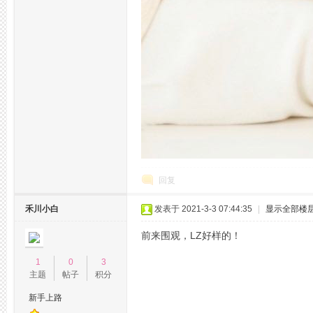
拿
网,
回复
禾川小白
发表于 2021-3-3 07:44:35
|
显示全部楼
前来围观，LZ好样的！
1
0
3
主题
帖子
积分
新手上路
杭