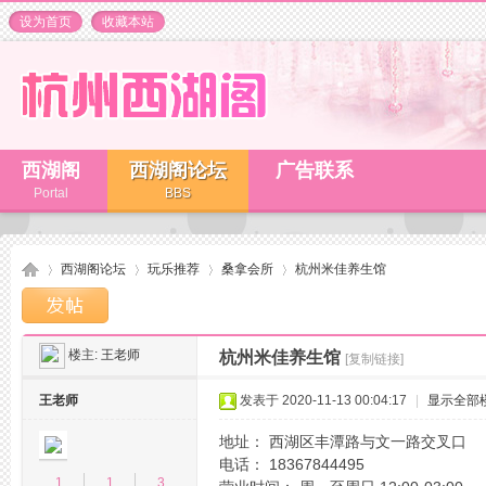
设为首页
收藏本站
西湖阁
西湖阁论坛
广告联系
Portal
BBS
西湖阁论坛
玩乐推荐
桑拿会所
杭州米佳养生馆
楼主:
王老师
杭州米佳养生馆
[复制链接]
杭
»
›
›
›
王老师
发表于 2020-11-13 00:04:17
|
显示全部
地址： 西湖区丰潭路与文一路交叉口
电话： 18367844495
1
1
3