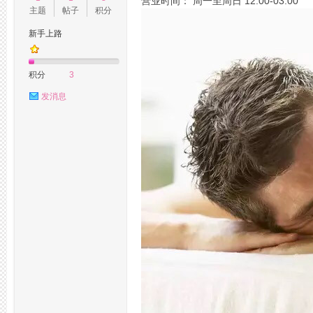
营业时间： 周一至周日 12:00-03:00
主题
帖子
积分
新手上路
州
积分
3
发消息
桑