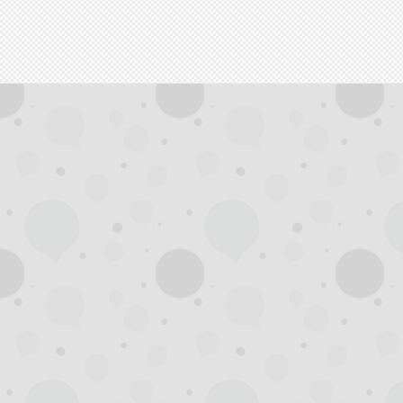
拿
网,
杭