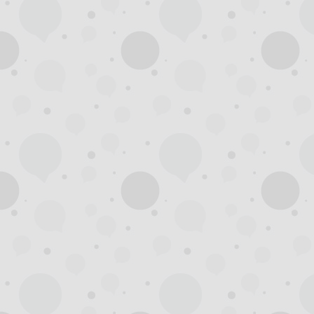
州
龙
凤