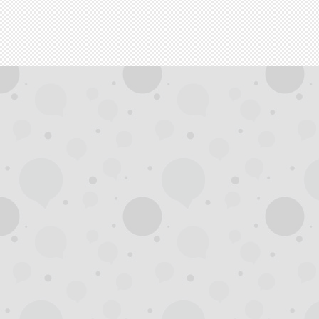
拿
网,
杭