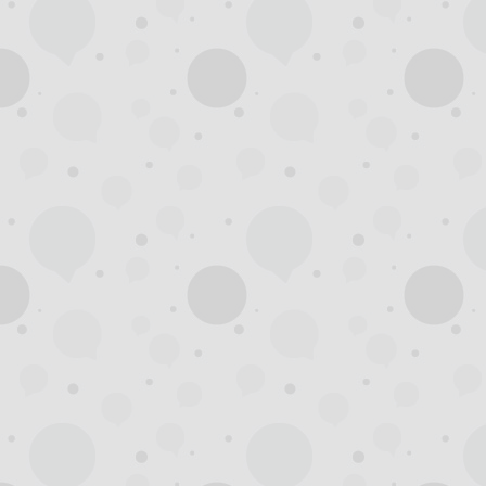
州
龙
凤