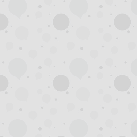
州
龙
凤