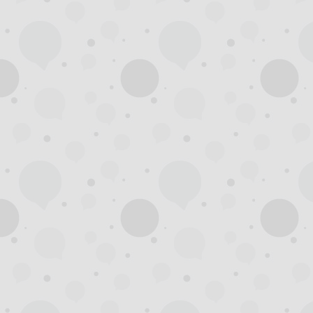
州
夜
生