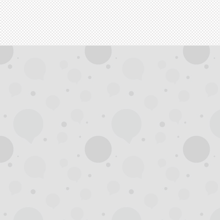
拿
网,
杭