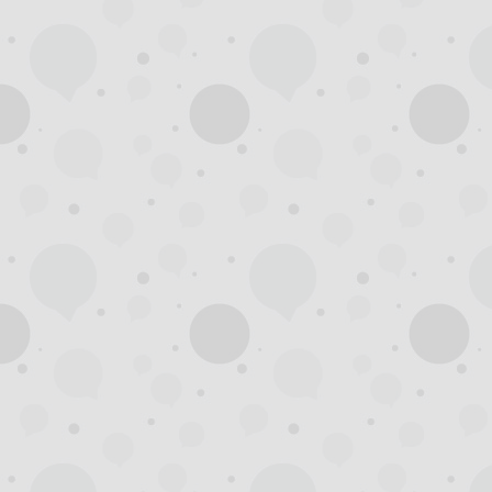
拿
网,
杭