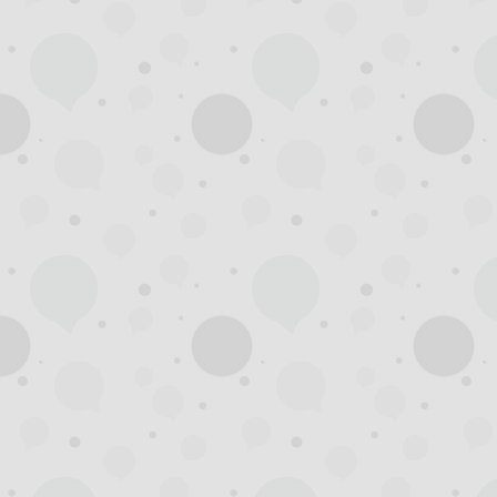
州
夜
生