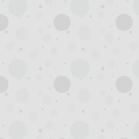
州
龙
凤