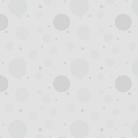
州
龙
凤