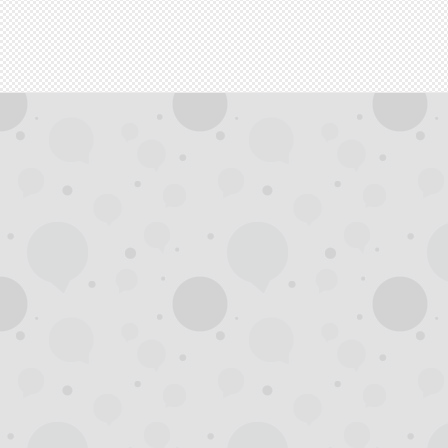
拿
网,
杭