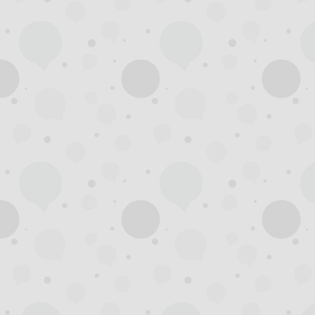
州
夜
生