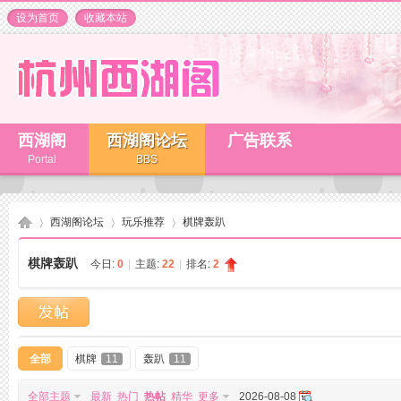
设为首页
收藏本站
西湖阁
西湖阁论坛
广告联系
Portal
BBS
西湖阁论坛
玩乐推荐
棋牌轰趴
棋牌轰趴
今日:
0
|
主题:
22
|
排名:
2
杭
»
›
›
全部
棋牌
11
轰趴
11
全部主题
最新
热门
热帖
精华
更多
2026-08-08