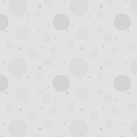
州
龙
凤