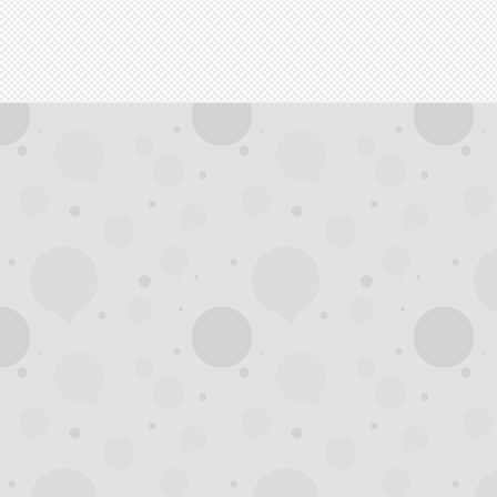
拿
网,
杭