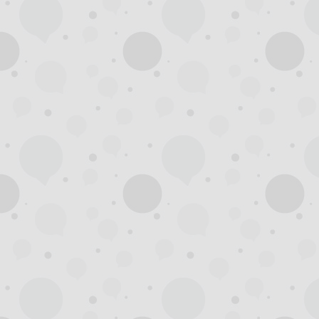
州
龙
凤